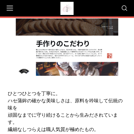
会員登録
マイページ
カート
CATEGORY
<
>
セット
かまぼこ
ちくわ
ひとつひとつを丁寧に。
天ぷら
ハセ蒲鉾の確かな美味しさは、原料を吟味して伝統の
味を
箱
頑固なまでに守り続けることから生みだされていま
す。
繊細なしつらえは職人気質が極めたもの。